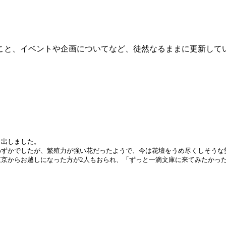
こと、イベントや企画についてなど、徒然なるままに更新して
出しました。
わずかでしたが、繁殖力が強い花だったようで、今は花壇をうめ尽くしそうな
東京からお越しになった方が
2
人もおられ、「ずっと一滴文庫に来てみたかっ