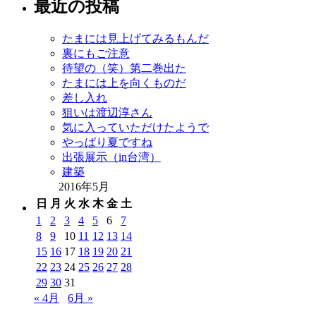
最近の投稿
たまには見上げてみるもんだ
裏にもご注意
待望の（笑）第二巻出た
たまには上を向くものだ
差し入れ
狙いは渡辺淳さん
気に入っていただけたようで
やっぱり夏ですね
出張展示（in台湾）
建築
2016年5月
日
月
火
水
木
金
土
1
2
3
4
5
6
7
8
9
10
11
12
13
14
15
16
17
18
19
20
21
22
23
24
25
26
27
28
29
30
31
« 4月
6月 »