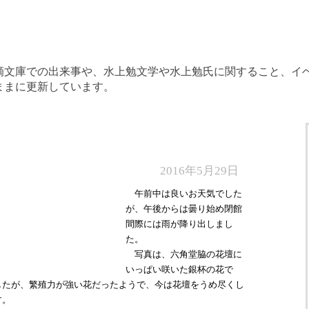
滴文庫での出来事や、水上勉文学や水上勉氏に関すること、イ
ままに更新しています。
2016年5月29日
午前中は良いお天気でした
が、午後からは曇り始め閉館
間際には雨が降り出しまし
た。
写真は、六角堂脇の花壇に
いっぱい咲いた銀杯の花で
したが、繁殖力が強い花だったようで、今は花壇をうめ尽くし
す。