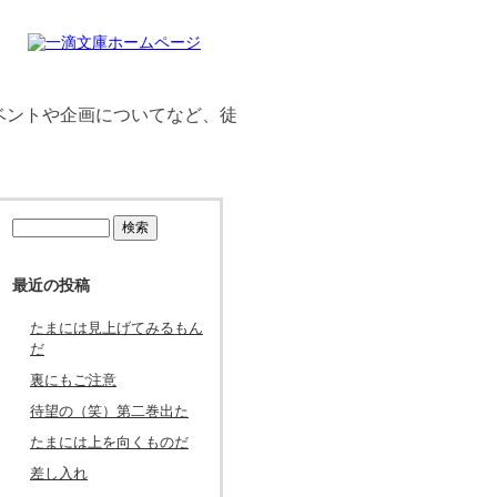
ベントや企画についてなど、徒
検
索:
最近の投稿
たまには見上げてみるもん
だ
裏にもご注意
待望の（笑）第二巻出た
たまには上を向くものだ
差し入れ