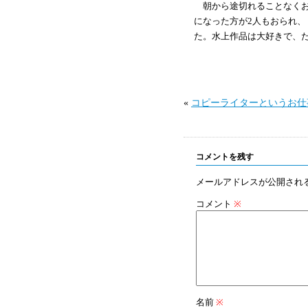
朝から
途切れることなく
になった方が
2
人もおられ、
た。水上作品は大好きで、
«
コピーライターというお仕
コメントを残す
メールアドレスが公開され
コメント
※
名前
※