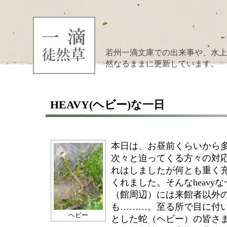
若州一滴文庫での出来事や、水上
然なるままに更新しています。
HEAVY(ヘビー)な一日
本日は、お昼前くらいから
次々と迫ってくる方々の対
れはしましたが何とも重く
くれました。そんなheavy
（館周辺）には来館者以外の
も………。至る所で目に付
ヘビー
とした蛇（ヘビー）の皆さ