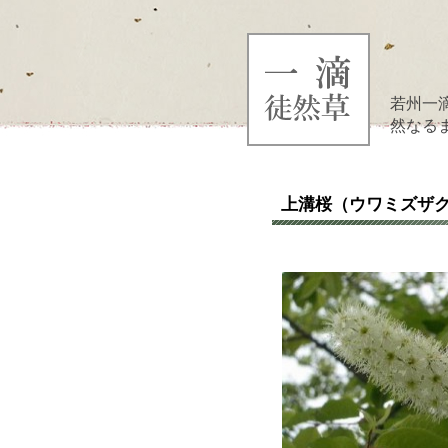
若州一
然なる
上溝桜（ウワミズザ