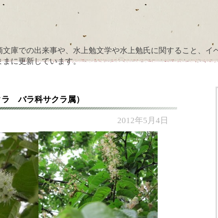
滴文庫での出来事や、水上勉文学や水上勉氏に関すること、イ
ままに更新しています。
クラ バラ科サクラ属）
2012年5月4日