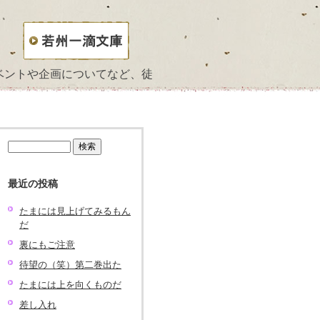
ベントや企画についてなど、徒
検
索:
最近の投稿
たまには見上げてみるもん
だ
裏にもご注意
待望の（笑）第二巻出た
たまには上を向くものだ
差し入れ