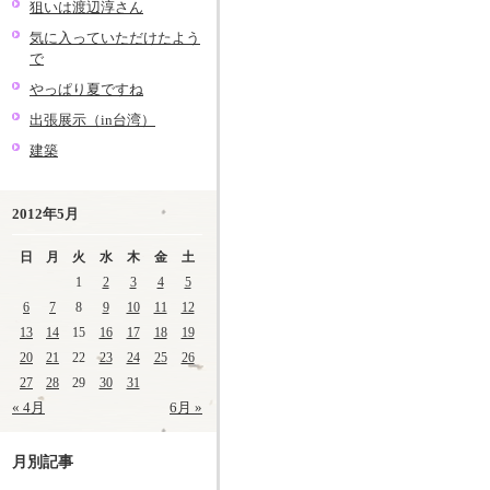
狙いは渡辺淳さん
気に入っていただけたよう
で
やっぱり夏ですね
出張展示（in台湾）
建築
2012年5月
日
月
火
水
木
金
土
1
2
3
4
5
6
7
8
9
10
11
12
13
14
15
16
17
18
19
20
21
22
23
24
25
26
27
28
29
30
31
« 4月
6月 »
月別記事