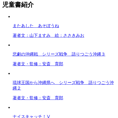
児童書紹介
またあした あそぼうね
著者
文：山下ますみ 絵：ささきみお
悲劇の沖縄戦 シリーズ戦争 語りつごう沖縄３
著者
文・監修：安斎 育郎
琉球王国から沖縄県へ シリーズ戦争 語りつごう沖
縄２
著者
文・監修：安斎 育郎
ナイスキャッチ！Ⅴ