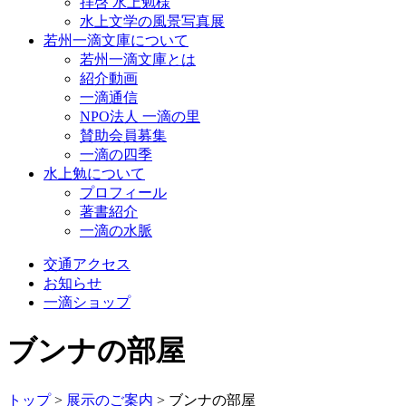
拝啓 水上勉様
水上文学の風景写真展
若州一滴文庫について
若州一滴文庫とは
紹介動画
一滴通信
NPO法人 一滴の里
賛助会員募集
一滴の四季
水上勉について
プロフィール
著書紹介
一滴の水脈
交通アクセス
お知らせ
一滴ショップ
ブンナの部屋
トップ
>
展示のご案内
>
ブンナの部屋