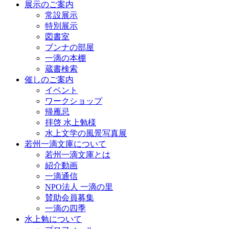
展示のご案内
常設展示
特別展示
図書室
ブンナの部屋
一滴の本棚
蔵書検索
催しのご案内
イベント
ワークショップ
帰雁忌
拝啓 水上勉様
水上文学の風景写真展
若州一滴文庫について
若州一滴文庫とは
紹介動画
一滴通信
NPO法人 一滴の里
賛助会員募集
一滴の四季
水上勉について