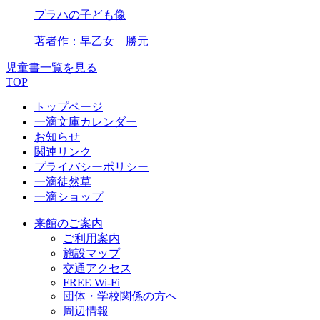
プラハの子ども像
著者
作：早乙女 勝元
児童書一覧を見る
TOP
トップページ
一滴文庫カレンダー
お知らせ
関連リンク
プライバシーポリシー
一滴徒然草
一滴ショップ
来館のご案内
ご利用案内
施設マップ
交通アクセス
FREE Wi-Fi
団体・学校関係の方へ
周辺情報