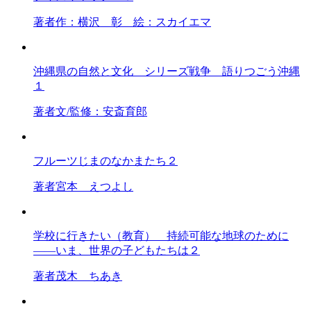
著者
作：横沢 彰 絵：スカイエマ
沖縄県の自然と文化 シリーズ戦争 語りつごう沖縄
１
著者
文/監修：安斎育郎
フルーツじまのなかまたち２
著者
宮本 えつよし
学校に行きたい（教育） 持続可能な地球のために
――いま、世界の子どもたちは２
著者
茂木 ちあき