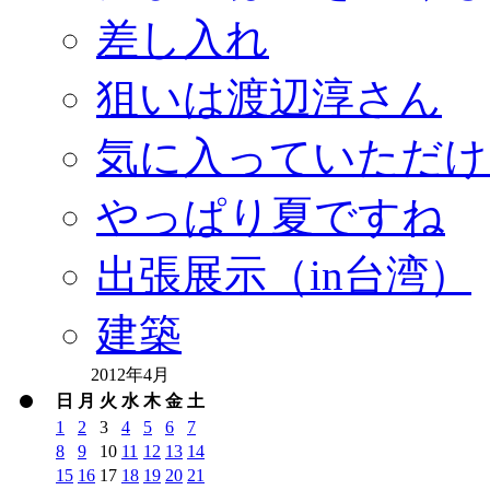
差し入れ
狙いは渡辺淳さん
気に入っていただけ
やっぱり夏ですね
出張展示（in台湾）
建築
2012年4月
日
月
火
水
木
金
土
1
2
3
4
5
6
7
8
9
10
11
12
13
14
15
16
17
18
19
20
21