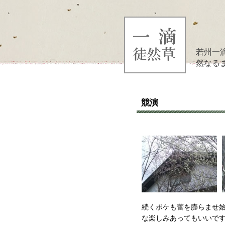
若州一
然なる
競演
続くボケも蕾を膨らませ
な楽しみあってもいいで