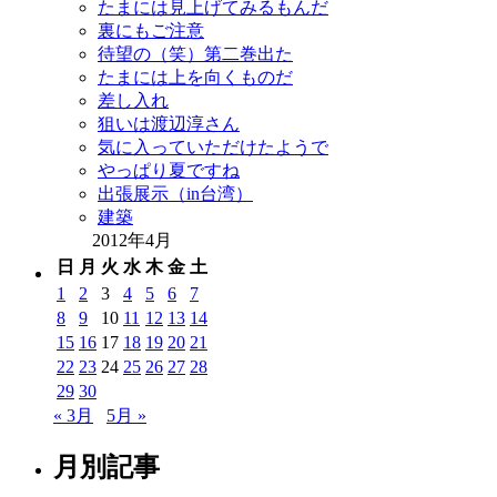
たまには見上げてみるもんだ
裏にもご注意
待望の（笑）第二巻出た
たまには上を向くものだ
差し入れ
狙いは渡辺淳さん
気に入っていただけたようで
やっぱり夏ですね
出張展示（in台湾）
建築
2012年4月
日
月
火
水
木
金
土
1
2
3
4
5
6
7
8
9
10
11
12
13
14
15
16
17
18
19
20
21
22
23
24
25
26
27
28
29
30
« 3月
5月 »
月別記事