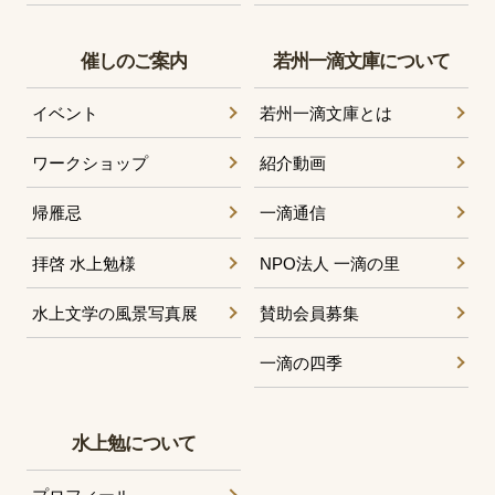
催しのご案内
若州一滴文庫について
イベント
若州一滴文庫とは
ワークショップ
紹介動画
帰雁忌
一滴通信
拝啓 水上勉様
NPO法人 一滴の里
水上文学の風景写真展
賛助会員募集
一滴の四季
水上勉について