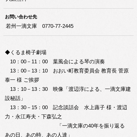
お問い合わせ先
若州一滴文庫 0770-77-2445
◆くるま椅子劇場
10：00－11：00 葉風会による琴の演奏
13：00－13：10 おおい町教育委員会 教育長 菅原
泰一 様 ご挨拶
13：10－13：30 映像「渡辺淳による、一滴文庫建
設秘話」
13：30－15：00 記念談話会 水上蕗子 様・渡辺
力・永江寿夫・下森弘之
「一滴文庫の40年を振り返る
あの日、あの時、あの人達」