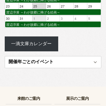
23
24
25
26
27
28
29
渡辺淳展 ～わが故郷に捧げる絵画～
30
31
1
2
3
4
5
渡辺淳展 ～わが故郷に捧げる絵画～
一滴文庫カレンダー
開催年ごとのイベント
来館のご案内
展示のご案内