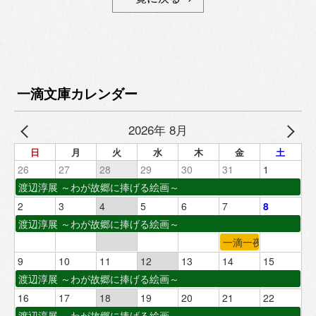
一滴文庫カレンダー
2026年 8月
日
月
火
水
木
金
土
26
27
28
29
30
31
1
渡辺淳展 ～わが故郷に捧げる絵画～
2
3
4
5
6
7
8
渡辺淳展 ～わが故郷に捧げる絵画～
一滴一夜
9
10
11
12
13
14
15
渡辺淳展 ～わが故郷に捧げる絵画～
16
17
18
19
20
21
22
渡辺淳展 ～わが故郷に捧げる絵画～