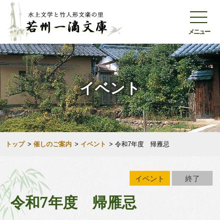
メニュー
イベント
トップ
>
催しのご案内
>
イベント
>
令和7年度 帰雁忌
イベント
終了
令和7年度 帰雁忌