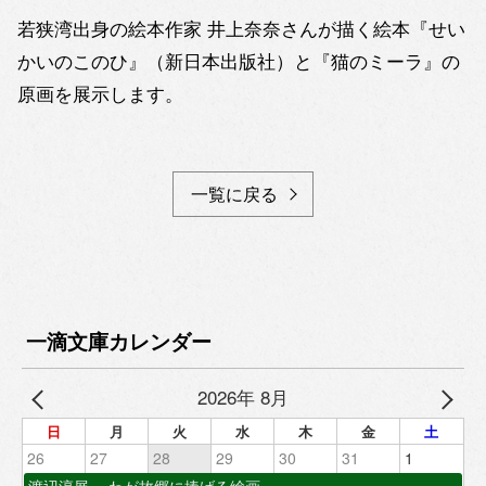
若狭湾出身の絵本作家 井上奈奈さんが描く絵本『せい
かいのこのひ』（新日本出版社）と『猫のミーラ』の
原画を展示します。
一覧に戻る
一滴文庫カレンダー
2026年 8月
日
月
火
水
木
金
土
26
27
28
29
30
31
1
渡辺淳展 ～わが故郷に捧げる絵画～