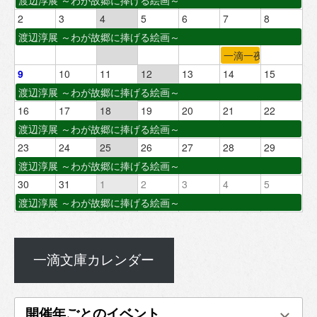
2
3
4
5
6
7
8
渡辺淳展 ～わが故郷に捧げる絵画～
一滴一夜
9
10
11
12
13
14
15
渡辺淳展 ～わが故郷に捧げる絵画～
16
17
18
19
20
21
22
渡辺淳展 ～わが故郷に捧げる絵画～
23
24
25
26
27
28
29
渡辺淳展 ～わが故郷に捧げる絵画～
30
31
1
2
3
4
5
渡辺淳展 ～わが故郷に捧げる絵画～
一滴文庫カレンダー
開催年ごとのイベント