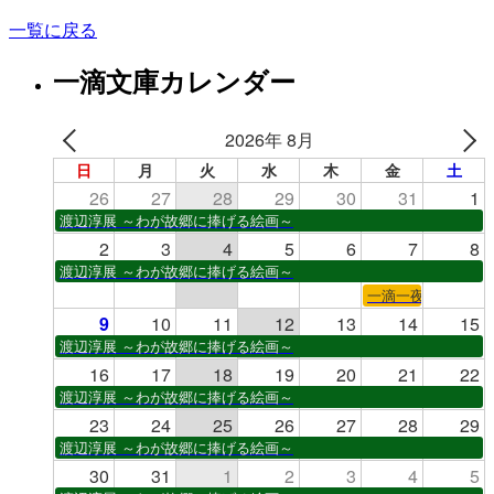
一覧に戻る
一滴文庫カレンダー
2026年 8月
日
月
火
水
木
金
土
26
27
28
29
30
31
1
渡辺淳展 ～わが故郷に捧げる絵画～
2
3
4
5
6
7
8
渡辺淳展 ～わが故郷に捧げる絵画～
一滴一夜
9
10
11
12
13
14
15
渡辺淳展 ～わが故郷に捧げる絵画～
16
17
18
19
20
21
22
渡辺淳展 ～わが故郷に捧げる絵画～
23
24
25
26
27
28
29
渡辺淳展 ～わが故郷に捧げる絵画～
30
31
1
2
3
4
5