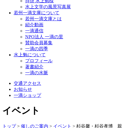
拝啓 水上勉様
水上文学の風景写真展
若州一滴文庫について
若州一滴文庫とは
紹介動画
一滴通信
NPO法人 一滴の里
賛助会員募集
一滴の四季
水上勉について
プロフィール
著書紹介
一滴の水脈
交通アクセス
お知らせ
一滴ショップ
イベント
トップ
>
催しのご案内
>
イベント
>
杉谷馨・杉谷孝博 親