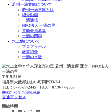
若州一滴文庫について
若州一滴文庫とは
紹介動画
一滴通信
NPO法人 一滴の里
賛助会員募集
一滴の四季
水上勉について
プロフィール
著書紹介
一滴の水脈
〒919-2116
福井県大飯郡おおい町岡田33-2-1
TEL：0770-77-2445 FAX：0770-77-2366
itteki@kore.mitene.or.jp
交通アクセス
開館時間
9：00 ～ 17：00