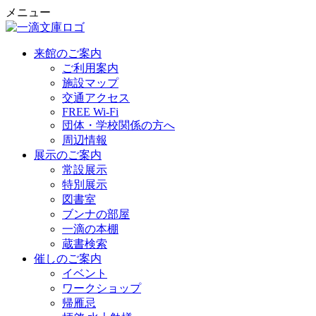
メニュー
来館のご案内
ご利用案内
施設マップ
交通アクセス
FREE Wi-Fi
団体・学校関係の方へ
周辺情報
展示のご案内
常設展示
特別展示
図書室
ブンナの部屋
一滴の本棚
蔵書検索
催しのご案内
イベント
ワークショップ
帰雁忌