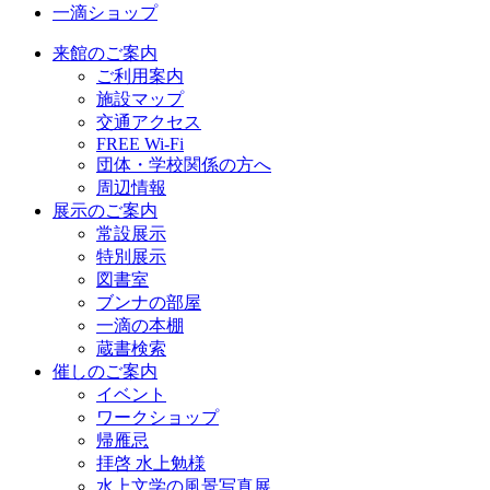
一滴ショップ
来館のご案内
ご利用案内
施設マップ
交通アクセス
FREE Wi-Fi
団体・学校関係の方へ
周辺情報
展示のご案内
常設展示
特別展示
図書室
ブンナの部屋
一滴の本棚
蔵書検索
催しのご案内
イベント
ワークショップ
帰雁忌
拝啓 水上勉様
水上文学の風景写真展