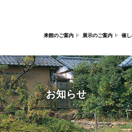
来館のご案内
展示のご案内
催し
団体・学校関係
交通アクセス
ご利用案内
施設マップ
FREE Wi-Fi
周辺情報
ブンナの部屋
一滴の本棚
常設展示
特別展示
蔵書検索
図書室
ワー
水上
拝啓
イ
の方へ
お知らせ