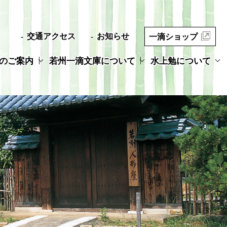
交通アクセス
お知らせ
一滴ショップ
のご案内
若州一滴文庫について
水上勉について
クショップ
文学の風景
 水上勉様
ベント
帰雁忌
NPO法人 一滴の里
若州一滴文庫とは
賛助会員募集
一滴の四季
紹介動画
一滴通信
プロフィール
一滴の水脈
著書紹介
写真展