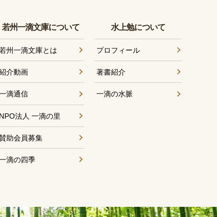
若州一滴文庫について
水上勉について
若州一滴文庫とは
プロフィール
紹介動画
著書紹介
一滴通信
一滴の水脈
NPO法人 一滴の里
賛助会員募集
一滴の四季