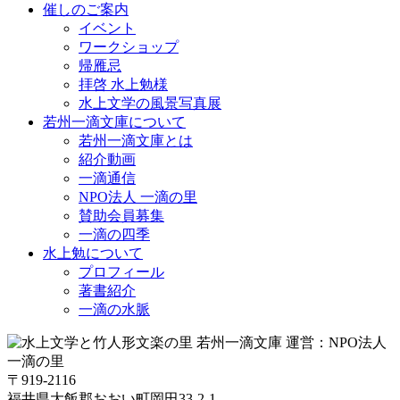
催しのご案内
イベント
ワークショップ
帰雁忌
拝啓 水上勉様
水上文学の風景写真展
若州一滴文庫について
若州一滴文庫とは
紹介動画
一滴通信
NPO法人 一滴の里
賛助会員募集
一滴の四季
水上勉について
プロフィール
著書紹介
一滴の水脈
〒919-2116
福井県大飯郡おおい町岡田33-2-1