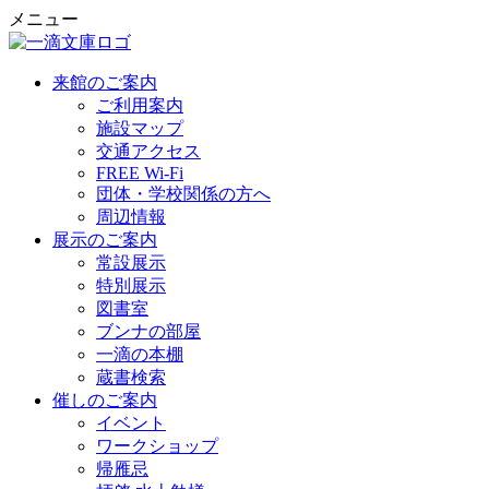
メニュー
来館のご案内
ご利用案内
施設マップ
交通アクセス
FREE Wi-Fi
団体・学校関係の方へ
周辺情報
展示のご案内
常設展示
特別展示
図書室
ブンナの部屋
一滴の本棚
蔵書検索
催しのご案内
イベント
ワークショップ
帰雁忌