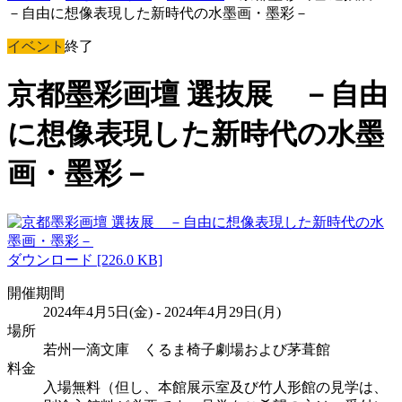
－自由に想像表現した新時代の水墨画・墨彩－
イベント
終了
京都墨彩画壇 選抜展 －自由
に想像表現した新時代の水墨
画・墨彩－
ダウンロード [226.0 KB]
開催期間
2024年4月5日(金) - 2024年4月29日(月)
場所
若州一滴文庫 くるま椅子劇場および茅葺館
料金
入場無料（但し、本館展示室及び竹人形館の見学は、