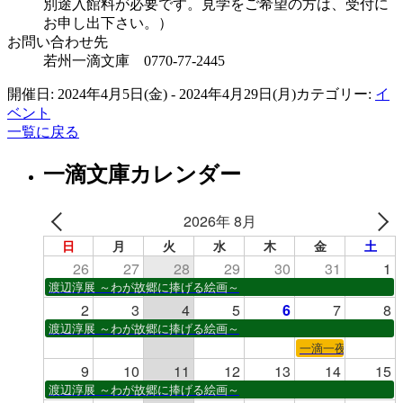
別途入館料が必要です。見学をご希望の方は、受付に
お申し出下さい。）
お問い合わせ先
若州一滴文庫 0770-77-2445
開催日: 2024年4月5日(金) - 2024年4月29日(月)
カテゴリー:
イ
ベント
一覧に戻る
一滴文庫カレンダー
2026年 8月
日
月
火
水
木
金
土
26
27
28
29
30
31
1
渡辺淳展 ～わが故郷に捧げる絵画～
2
3
4
5
6
7
8
渡辺淳展 ～わが故郷に捧げる絵画～
一滴一夜
9
10
11
12
13
14
15
渡辺淳展 ～わが故郷に捧げる絵画～