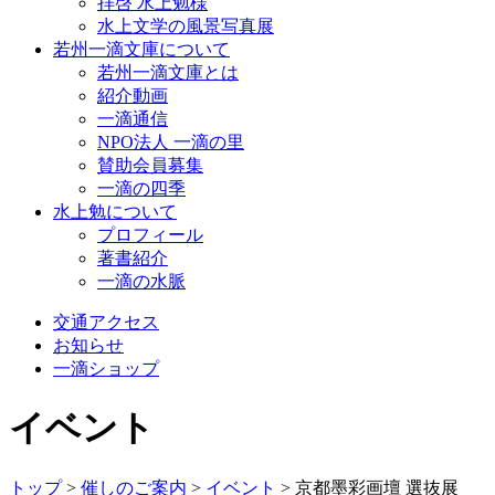
拝啓 水上勉様
水上文学の風景写真展
若州一滴文庫について
若州一滴文庫とは
紹介動画
一滴通信
NPO法人 一滴の里
賛助会員募集
一滴の四季
水上勉について
プロフィール
著書紹介
一滴の水脈
交通アクセス
お知らせ
一滴ショップ
イベント
トップ
>
催しのご案内
>
イベント
>
京都墨彩画壇 選抜展