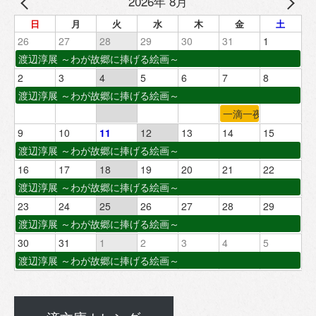
2026年 8月
日
月
火
水
木
金
土
26
27
28
29
30
31
1
渡辺淳展 ～わが故郷に捧げる絵画～
2
3
4
5
6
7
8
渡辺淳展 ～わが故郷に捧げる絵画～
一滴一夜
9
10
11
12
13
14
15
渡辺淳展 ～わが故郷に捧げる絵画～
16
17
18
19
20
21
22
渡辺淳展 ～わが故郷に捧げる絵画～
23
24
25
26
27
28
29
渡辺淳展 ～わが故郷に捧げる絵画～
30
31
1
2
3
4
5
渡辺淳展 ～わが故郷に捧げる絵画～