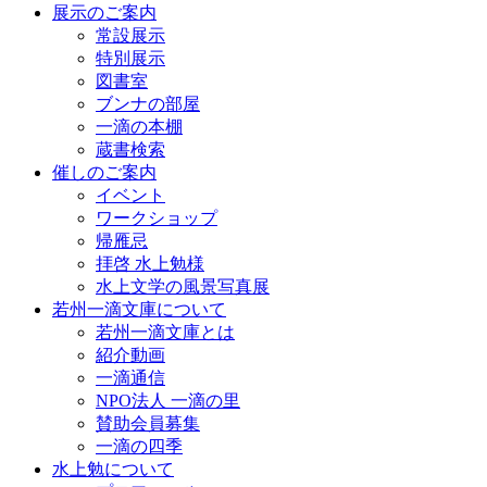
展示のご案内
常設展示
特別展示
図書室
ブンナの部屋
一滴の本棚
蔵書検索
催しのご案内
イベント
ワークショップ
帰雁忌
拝啓 水上勉様
水上文学の風景写真展
若州一滴文庫について
若州一滴文庫とは
紹介動画
一滴通信
NPO法人 一滴の里
賛助会員募集
一滴の四季
水上勉について