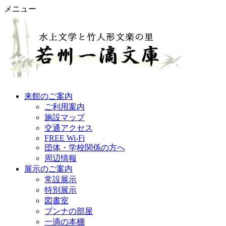
メニュー
来館のご案内
ご利用案内
施設マップ
交通アクセス
FREE Wi-Fi
団体・学校関係の方へ
周辺情報
展示のご案内
常設展示
特別展示
図書室
ブンナの部屋
一滴の本棚