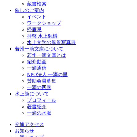
蔵書検索
催しのご案内
イベント
ワークショップ
帰雁忌
拝啓 水上勉様
水上文学の風景写真展
若州一滴文庫について
若州一滴文庫とは
紹介動画
一滴通信
NPO法人 一滴の里
賛助会員募集
一滴の四季
水上勉について
プロフィール
著書紹介
一滴の水脈
交通アクセス
お知らせ