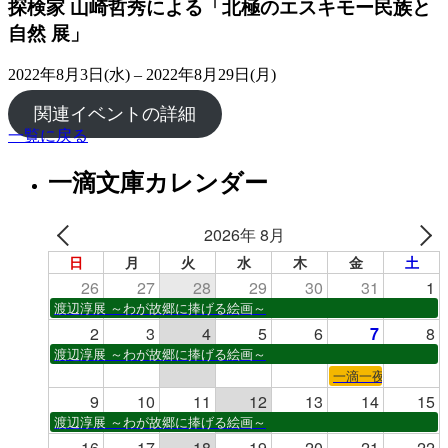
探検家 山崎哲秀による「北極のエスキモー民族と
自然 展」
2022年8月3日(水) – 2022年8月29日(月)
関連イベントの詳細
一覧に戻る
一滴文庫カレンダー
2026年 8月
日
月
火
水
木
金
土
26
27
28
29
30
31
1
渡辺淳展 ～わが故郷に捧げる絵画～
2
3
4
5
6
7
8
渡辺淳展 ～わが故郷に捧げる絵画～
一滴一夜
9
10
11
12
13
14
15
渡辺淳展 ～わが故郷に捧げる絵画～
16
17
18
19
20
21
22