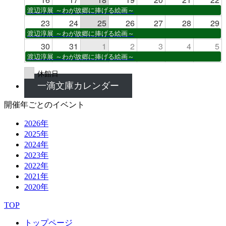
渡辺淳展 ～わが故郷に捧げる絵画～
23
24
25
26
27
28
29
渡辺淳展 ～わが故郷に捧げる絵画～
30
31
1
2
3
4
5
渡辺淳展 ～わが故郷に捧げる絵画～
休館日
一滴文庫カレンダー
開催年ごとのイベント
2026年
2025年
2024年
2023年
2022年
2021年
2020年
TOP
トップページ