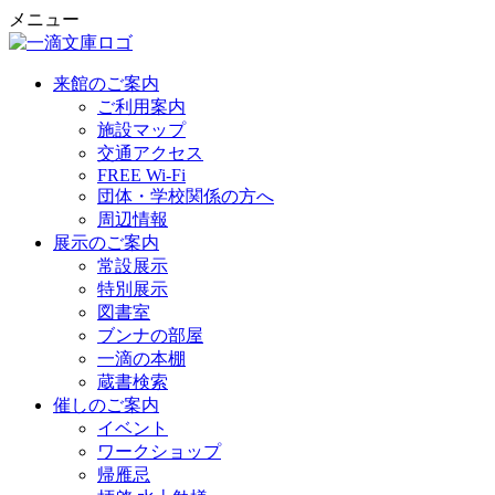
メニュー
来館のご案内
ご利用案内
施設マップ
交通アクセス
FREE Wi-Fi
団体・学校関係の方へ
周辺情報
展示のご案内
常設展示
特別展示
図書室
ブンナの部屋
一滴の本棚
蔵書検索
催しのご案内
イベント
ワークショップ
帰雁忌