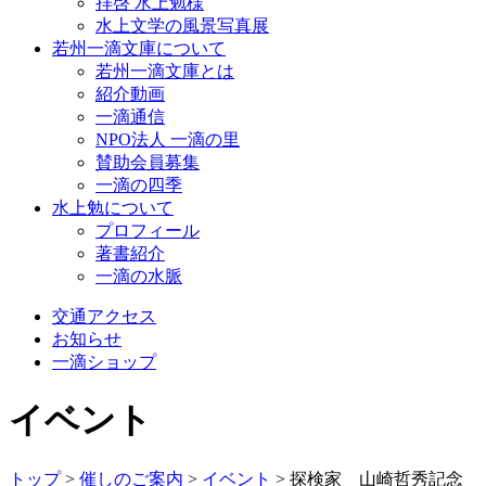
拝啓 水上勉様
水上文学の風景写真展
若州一滴文庫について
若州一滴文庫とは
紹介動画
一滴通信
NPO法人 一滴の里
賛助会員募集
一滴の四季
水上勉について
プロフィール
著書紹介
一滴の水脈
交通アクセス
お知らせ
一滴ショップ
イベント
トップ
>
催しのご案内
>
イベント
>
探検家 山崎哲秀記念