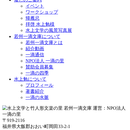
イベント
ワークショップ
帰雁忌
拝啓 水上勉様
水上文学の風景写真展
若州一滴文庫について
若州一滴文庫とは
紹介動画
一滴通信
NPO法人 一滴の里
賛助会員募集
一滴の四季
水上勉について
プロフィール
著書紹介
一滴の水脈
〒919-2116
福井県大飯郡おおい町岡田33-2-1