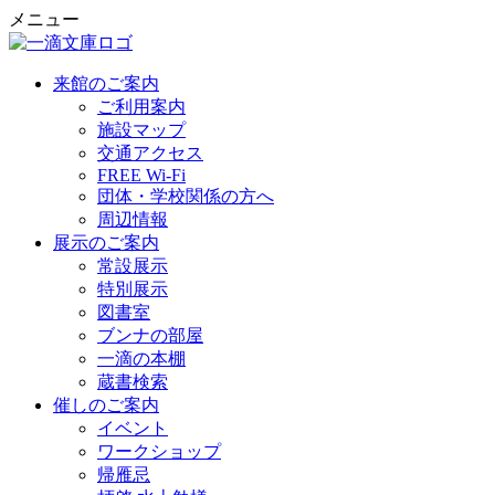
メニュー
来館のご案内
ご利用案内
施設マップ
交通アクセス
FREE Wi-Fi
団体・学校関係の方へ
周辺情報
展示のご案内
常設展示
特別展示
図書室
ブンナの部屋
一滴の本棚
蔵書検索
催しのご案内
イベント
ワークショップ
帰雁忌