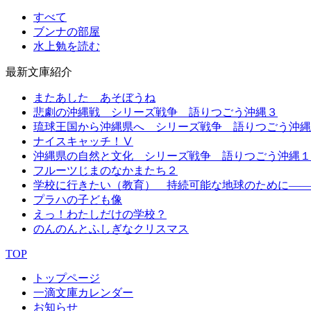
すべて
ブンナの部屋
水上勉を読む
最新文庫紹介
またあした あそぼうね
悲劇の沖縄戦 シリーズ戦争 語りつごう沖縄３
琉球王国から沖縄県へ シリーズ戦争 語りつごう沖縄
ナイスキャッチ！Ⅴ
沖縄県の自然と文化 シリーズ戦争 語りつごう沖縄１
フルーツじまのなかまたち２
学校に行きたい（教育） 持続可能な地球のために――
プラハの子ども像
えっ！わたしだけの学校？
のんのんとふしぎなクリスマス
TOP
トップページ
一滴文庫カレンダー
お知らせ