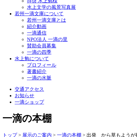
拝啓 水上勉様
水上文学の風景写真展
若州一滴文庫について
若州一滴文庫とは
紹介動画
一滴通信
NPO法人 一滴の里
賛助会員募集
一滴の四季
水上勉について
プロフィール
著書紹介
一滴の水脈
交通アクセス
お知らせ
一滴ショップ
一滴の本棚
トップ
>
展示のご案内
>
一滴の本棚
>
出発 から草もようが