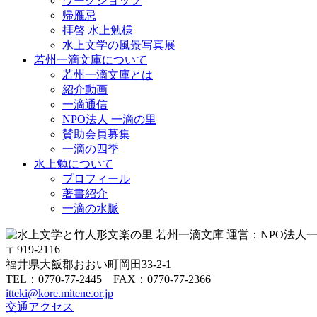
ワークショップ
帰雁忌
拝啓 水上勉様
水上文学の風景写真展
若州一滴文庫について
若州一滴文庫とは
紹介動画
一滴通信
NPO法人 一滴の里
賛助会員募集
一滴の四季
水上勉について
プロフィール
著書紹介
一滴の水脈
〒919-2116
福井県大飯郡おおい町岡田33-2-1
TEL：0770-77-2445 FAX：0770-77-2366
itteki@kore.mitene.or.jp
交通アクセス