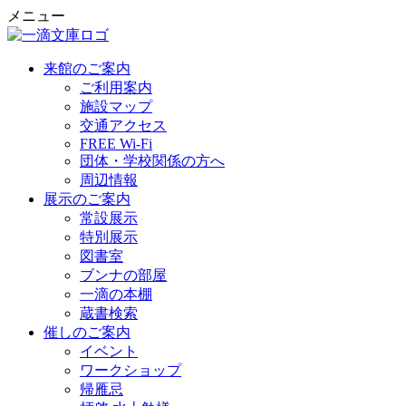
メニュー
来館のご案内
ご利用案内
施設マップ
交通アクセス
FREE Wi-Fi
団体・学校関係の方へ
周辺情報
展示のご案内
常設展示
特別展示
図書室
ブンナの部屋
一滴の本棚
蔵書検索
催しのご案内
イベント
ワークショップ
帰雁忌