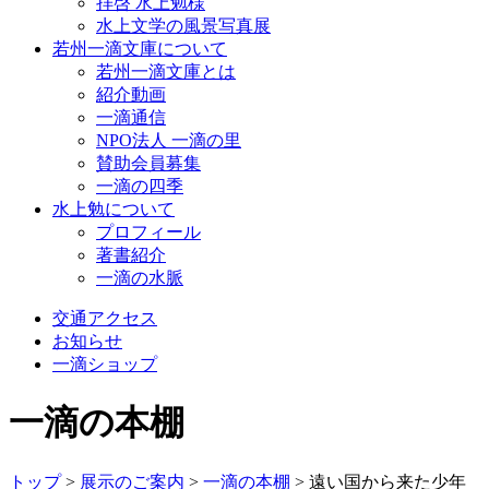
拝啓 水上勉様
水上文学の風景写真展
若州一滴文庫について
若州一滴文庫とは
紹介動画
一滴通信
NPO法人 一滴の里
賛助会員募集
一滴の四季
水上勉について
プロフィール
著書紹介
一滴の水脈
交通アクセス
お知らせ
一滴ショップ
一滴の本棚
トップ
>
展示のご案内
>
一滴の本棚
>
遠い国から来た少年