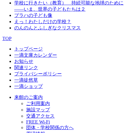
学校に行きたい（教育） 持続可能な地球のために
――いま、世界の子どもたちは２
プラハの子ども像
えっ！わたしだけの学校？
のんのんとふしぎなクリスマス
TOP
トップページ
一滴文庫カレンダー
お知らせ
関連リンク
プライバシーポリシー
一滴徒然草
一滴ショップ
来館のご案内
ご利用案内
施設マップ
交通アクセス
FREE Wi-Fi
団体・学校関係の方へ