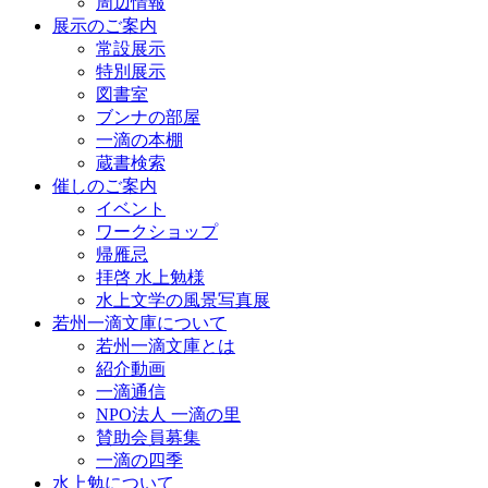
周辺情報
展示のご案内
常設展示
特別展示
図書室
ブンナの部屋
一滴の本棚
蔵書検索
催しのご案内
イベント
ワークショップ
帰雁忌
拝啓 水上勉様
水上文学の風景写真展
若州一滴文庫について
若州一滴文庫とは
紹介動画
一滴通信
NPO法人 一滴の里
賛助会員募集
一滴の四季
水上勉について