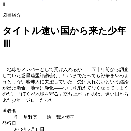
Ⅲ
図書紹介
タイトル
遠い国から来た少年
Ⅲ
地球をメンバーとして受け入れるか――五十年前から調査
していた惑星連盟評議会は、いつまでたっても戦争をやめよ
うとしない地球人に失望していた。受け入れないという結論
が出た場合、地球は浄化――つまり消えてなくなってしまう
のだ。「ぼくが地球を守る」立ち上がったのは、遠い国から
来た少年＝ジローだった！
著者名
作：星野真一 絵：荒木慎司
発行日
2018年3月15日