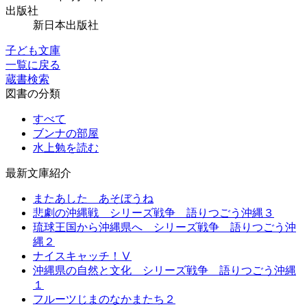
出版社
新日本出版社
子ども文庫
一覧に戻る
蔵書検索
図書の分類
すべて
ブンナの部屋
水上勉を読む
最新文庫紹介
またあした あそぼうね
悲劇の沖縄戦 シリーズ戦争 語りつごう沖縄３
琉球王国から沖縄県へ シリーズ戦争 語りつごう沖
縄２
ナイスキャッチ！Ⅴ
沖縄県の自然と文化 シリーズ戦争 語りつごう沖縄
１
フルーツじまのなかまたち２