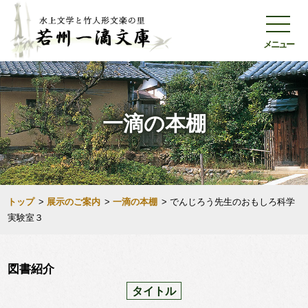
メニュー
一滴の本棚
トップ
>
展示のご案内
>
一滴の本棚
>
でんじろう先生のおもしろ科学
実験室３
図書紹介
タイトル