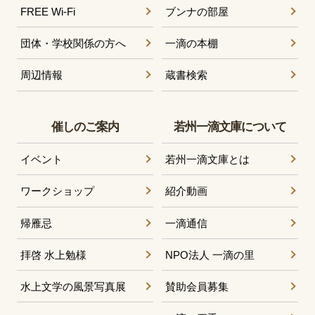
FREE Wi-Fi
ブンナの部屋
団体・学校関係の方へ
一滴の本棚
周辺情報
蔵書検索
催しのご案内
若州一滴文庫について
イベント
若州一滴文庫とは
ワークショップ
紹介動画
帰雁忌
一滴通信
拝啓 水上勉様
NPO法人 一滴の里
水上文学の風景写真展
賛助会員募集