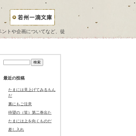
ベントや企画についてなど、徒
検
索:
最近の投稿
たまには見上げてみるもん
だ
裏にもご注意
待望の（笑）第二巻出た
たまには上を向くものだ
差し入れ