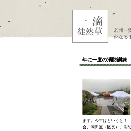
若州一
然なる
年に一度の消防訓練
ます。今年はというと！
会、岡田区（区長）、消