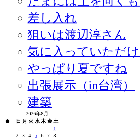
たまには上を向くも
差し入れ
狙いは渡辺淳さん
気に入っていただけ
やっぱり夏ですね
出張展示（in台湾）
建築
2026年8月
日
月
火
水
木
金
土
1
2
3
4
5
6
7
8