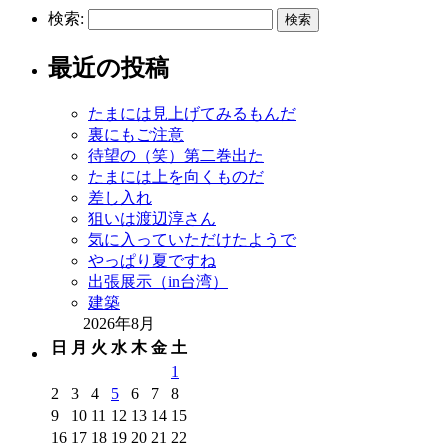
検索:
最近の投稿
たまには見上げてみるもんだ
裏にもご注意
待望の（笑）第二巻出た
たまには上を向くものだ
差し入れ
狙いは渡辺淳さん
気に入っていただけたようで
やっぱり夏ですね
出張展示（in台湾）
建築
2026年8月
日
月
火
水
木
金
土
1
2
3
4
5
6
7
8
9
10
11
12
13
14
15
16
17
18
19
20
21
22