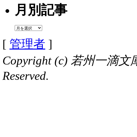
月別記事
月
別
[
管理者
]
記
事
Copyright (c) 若州一滴文庫 
Reserved.