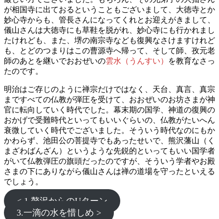
が相国寺に出ておるということもございまして、大徳寺とか
妙心寺からも、管長さんになってくれとお迎えがきまして、
儀山さんは大徳寺にも草鞋を脱がれ、妙心寺にも行かれまし
たけれども、また、堺の南宗寺なども復興なさけますけれど
も、とどのつまりはこの曹源寺へ帰って、そして師、孜元老
師のあとを継いでおおぜいの
雲水（うんすい）
を教育なさっ
たのです。
明治はご存じのように禅宗だけではなく、天台、真言、真宗
まですべての仏教が弾圧を受けて、おおぜいのお坊さまが神
官に転向していく時代でした。幕末期の国学、神道の復興の
おかげで受難時代といってもいいぐらいの、仏教がたいへん
衰微していく時代でございました。そういう時代なのにもか
かわらず、池田公の菩提寺でもあったせいで、熊沢藩山（く
まざわばんざん）というような先鋭的といってもいい国学者
がいて仏教弾圧の旗頭だったのですが、そういう学者やお殿
さまの下にありながら儀山さんは禅の道場を守ったといえる
でしょう。
< 1.贅沢からのUターン
3.一滴の水を惜しめ >