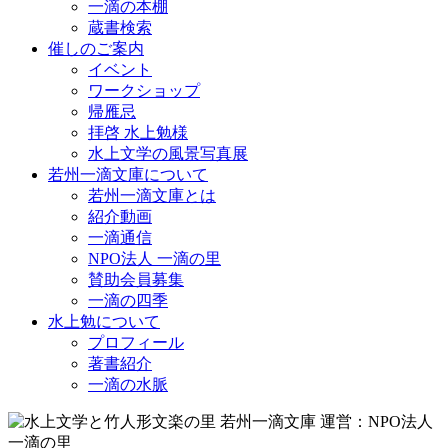
一滴の本棚
蔵書検索
催しのご案内
イベント
ワークショップ
帰雁忌
拝啓 水上勉様
水上文学の風景写真展
若州一滴文庫について
若州一滴文庫とは
紹介動画
一滴通信
NPO法人 一滴の里
賛助会員募集
一滴の四季
水上勉について
プロフィール
著書紹介
一滴の水脈