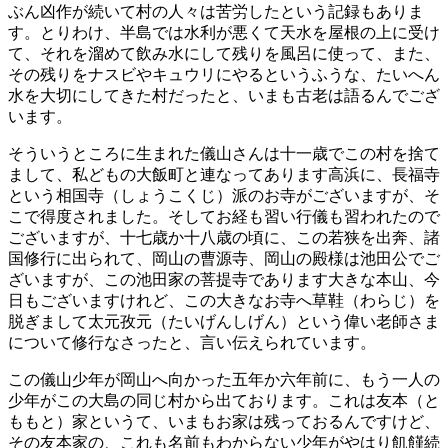
ぶん凶作が続いて村の人々は苦労したという記録もありま
す。とりわけ、半島では水利が悪くて天水を屋根の上に受け
て、それを溜めて飲み水にして残りを風呂に使って、また、
その残りをナスビやキュウリにやるというふうな、たいへん
水を大切にしてきた村だったと、いまも古老は語るんでござ
います。
そういうところに生まれた儀山さんは十一歳でこの村を捨て
まして、私どもの大飯町と連なってあります高浜に、長福寺
という相国寺（しょうこくじ）派のお寺がございますが、そ
こで得度されました。そしてお経も習い行儀も習われたので
ございますが、十七歳か十八歳の頃に、この若狭を出奔、諸
国修行に出られて、岡山の曹源寺、岡山の殿様は池田公でご
ざいますが、この池田家の菩提寺であります大きな本山、今
日もございますけれど、この大きなお寺へ草鞋（わらじ）を
脱ぎまして太元孜元（たいげんしげん）という偉い老師さま
について修行なさったと、言い伝えられています。
この儀山少年が岡山へ向かった五年か六年前に、もう一人の
少年がこの大島の同じ村から出ております。これは友本（と
ももと）家というて、いまもお家は残っておるんですけど、
その友本家の、これも名前もわからない少年がやはり飢饉続