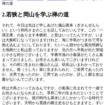
禅の道
2.若狭と岡山を学ぶ禅の道
それで、今日は先ほど申しあげた儀山善来（ぎさんぜんら
い）という和尚さまのことを話してみたいんです。この「一
滴文庫」のあります本郷村、と昔はいってたんですが、いま
は大飯町になっておりますけれど、海に半島がつき出て湾を
抱え込むようにしております。たいへん穏やかな風光明媚な
土地柄だと私は思っておりますが、北の方へ半島が出た突端
に小さな村がございまして、半農半漁の小集落がたくさん集
まっておりました。お寺さんも多いんでございますけれど
も、その村に生まれた儀山さんは、幼名はいまわかっており
ません。後（うしろ）家に生まれられた、ご長男であったの
か、次男であったのか、三男であったのか、詳しく郷土史は
書かないんでございます。
村は大島といっておるんですが、小集落に生まれて十一歳で
お坊さんになられました。享和二年の生まれだということで
ございますから、徳川時代も幕末にさしかかっている時代で
ございます。天明から寛政の郷土史をひもときますと、ずい