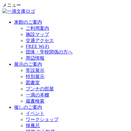
メニュー
来館のご案内
ご利用案内
施設マップ
交通アクセス
FREE Wi-Fi
団体・学校関係の方へ
周辺情報
展示のご案内
常設展示
特別展示
図書室
ブンナの部屋
一滴の本棚
蔵書検索
催しのご案内
イベント
ワークショップ
帰雁忌