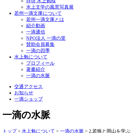
拝啓 水上勉様
水上文学の風景写真展
若州一滴文庫について
若州一滴文庫とは
紹介動画
一滴通信
NPO法人 一滴の里
賛助会員募集
一滴の四季
水上勉について
プロフィール
著書紹介
一滴の水脈
交通アクセス
お知らせ
一滴ショップ
一滴の水脈
トップ
>
水上勉について
>
一滴の水脈
>
2.若狭と岡山を学ぶ