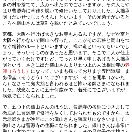
きの村を捨てて、広みへ出たのでございますが、その人もや
はり曹源寺に草鞋を脱いで修行いたしておりました。大拙承
演（だいせつじょうえん）といいます。その兄弟子がいると
ころへ儀山さんは草鞋を脱いだとみていいでしょう。
京都、大阪へ行けば大きなお寺もあるんですが、なぜか京と
大阪へ行かないで岡山へ行った。ここがその若狭と岡山をつ
なぐ精神のルートといいますか、禅の道といってもいいでし
ょう。そういうものがあったと思います。そこで二人が仕上
がっていくわけですけど、てっとり早く申しあげると大拙承
演という、さきに出た儀山さんより五つ上の人は相国寺の
老
師（ろうし）
になって、いまも残っております専門道場、ま
あ僧堂（そうどう）でございますが、そこを開単（かいた
ん）なさって鬼大拙と言われるほど怖い老師さまになられま
した。残念なことに五十何歳かで、若死にでございますが、
病気で亡くなられました。
で、五つ下の儀山さんのほうは、曹源寺の考師につきまして
徹底的に曹源寺で修行を尽くしておられたものですから、太
元老師さまが晩年にこの儀山さんを跡取りになさいまして、
儀山さんは曹源寺の住職になられました。儀山さんは非常に
厳しい方でございました。もちろん、その兄弟子の大拙さん