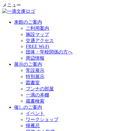
メニュー
来館のご案内
ご利用案内
施設マップ
交通アクセス
FREE Wi-Fi
団体・学校関係の方へ
周辺情報
展示のご案内
常設展示
特別展示
図書室
ブンナの部屋
一滴の本棚
蔵書検索
催しのご案内
イベント
ワークショップ
帰雁忌