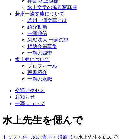
拝啓 水上勉様
水上文学の風景写真展
若州一滴文庫について
若州一滴文庫とは
紹介動画
一滴通信
NPO法人 一滴の里
賛助会員募集
一滴の四季
水上勉について
プロフィール
著書紹介
一滴の水脈
交通アクセス
お知らせ
一滴ショップ
水上先生を偲んで
トップ
>
催しのご案内
>
帰雁忌
>
水上先生を偲んで