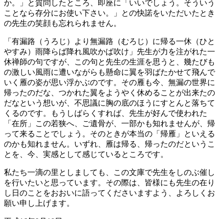
か。」と質問したところ、即座に「いいでしょう。そういう
ことなら存分にお使い下さい。」との快諾をいただいたとき
の先生の笑顔も忘れられません。
「有漏路（うろじ）より無漏路（むろじ）に帰る一休（ひと
やすみ）雨降らば降れ風吹かば吹け」先生が力を注がれた一
休禅師の句ですが、この句と先生の生涯を思うと、幾たびも
の激しい風雨に遭いながらも懸命に翼を羽ばたかせて飛んで
いく雁の姿が思い浮かぶのです。その雁も今、無漏の世界に
帰ったのだな、つかれた翼をようやく休めることが出来たの
だなという想いが、不思議に胸の底のほうにすとんと落ちて
くるのです。もうしばらくすれば、先生が好んで使われた
「在所」この若狭へ、ご遺骨が、一部かも知れませんが、帰
って来ることでしょう。そのときが本当の「帰雁」といえる
のかも知れません。いずれ、雁は帰る、帰ったのだというこ
とを、今、実感として感じているところです。
私たち一滴の里としましても、この文庫で先生をしのぶ催し
を行いたいと思っています。その際は、皆様にも先生の在り
し日のことをおおいに語ってくださいますよう、よろしくお
願い申し上げます。