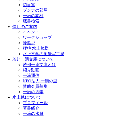
図書室
ブンナの部屋
一滴の本棚
蔵書検索
催しのご案内
イベント
ワークショップ
帰雁忌
拝啓 水上勉様
水上文学の風景写真展
若州一滴文庫について
若州一滴文庫とは
紹介動画
一滴通信
NPO法人 一滴の里
賛助会員募集
一滴の四季
水上勉について
プロフィール
著書紹介
一滴の水脈