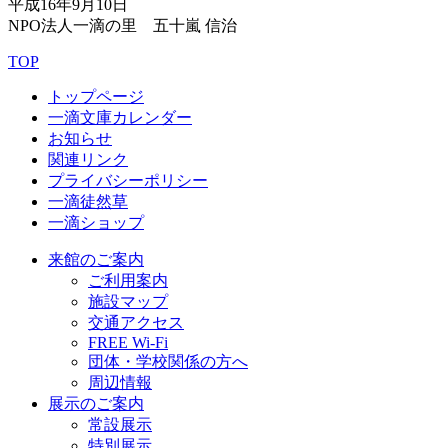
平成16年9月10日
NPO法人一滴の里 五十嵐 信治
TOP
トップページ
一滴文庫カレンダー
お知らせ
関連リンク
プライバシーポリシー
一滴徒然草
一滴ショップ
来館のご案内
ご利用案内
施設マップ
交通アクセス
FREE Wi-Fi
団体・学校関係の方へ
周辺情報
展示のご案内
常設展示
特別展示