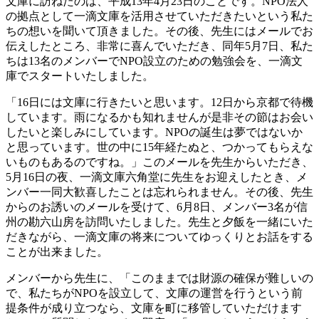
文庫に訪ねたのは、平成13年4月23日のことです。NPO法人
の拠点として一滴文庫を活用させていただきたいという私た
ちの想いを聞いて頂きました。その後、先生にはメールでお
伝えしたところ、非常に喜んでいただき、同年5月7日、私た
ちは13名のメンバーでNPO設立のための勉強会を、一滴文
庫でスタートいたしました。
「16日には文庫に行きたいと思います。12日から京都で待機
しています。雨になるかも知れませんが是非その節はお会い
したいと楽しみにしています。NPOの誕生は夢ではないか
と思っています。世の中に15年経たぬと、つかってもらえな
いものもあるのですね。」このメールを先生からいただき、
5月16日の夜、一滴文庫六角堂に先生をお迎えしたとき、メ
ンバー一同大歓喜したことは忘れられません。その後、先生
からのお誘いのメールを受けて、6月8日、メンバー3名が信
州の勘六山房を訪問いたしました。先生と夕飯を一緒にいた
だきながら、一滴文庫の将来についてゆっくりとお話をする
ことが出来ました。
メンバーから先生に、「このままでは財源の確保が難しいの
で、私たちがNPOを設立して、文庫の運営を行うという前
提条件が成り立つなら、文庫を町に移管していただけます