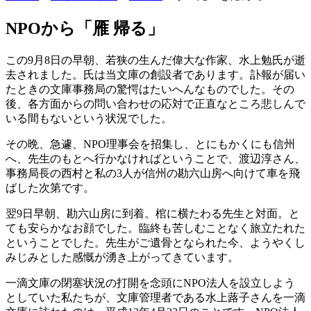
NPOから「雁 帰る」
この9月8日の早朝、若狭の生んだ偉大な作家、水上勉氏が逝
去されました。氏は当文庫の創設者であります。訃報が届い
たときの文庫事務局の驚愕はたいへんなものでした。その
後、各方面からの問い合わせの応対で正直なところ悲しんで
いる間もないという状況でした。
その晩、急遽、NPO理事会を招集し、とにもかくにも信州
へ、先生のもとへ行かなければということで、渡辺淳さん、
事務局長の西村と私の3人が信州の勘六山房へ向けて車を飛
ばした次第です。
翌9日早朝、勘六山房に到着。棺に横たわる先生と対面。と
ても安らかなお顔でした。臨終も苦しむことなく旅立たれた
ということでした。先生がご遺骨となられた今、ようやくし
みじみとした感慨が湧き上がってきています。
一滴文庫の閉塞状況の打開を念頭にNPO法人を設立しよう
としていた私たちが、文庫管理者である水上蕗子さんを一滴